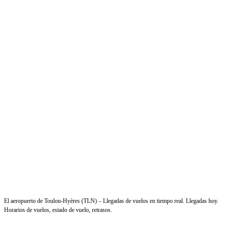
El aeropuerto de Toulon-Hyères (TLN) – Llegadas de vuelos en tiempo real. Llegadas hoy.
Horarios de vuelos, estado de vuelo, retrasos.