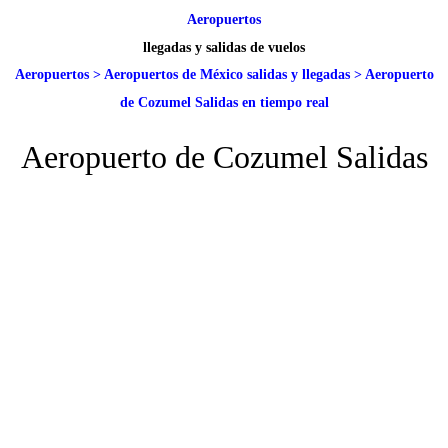
Aeropuertos
llegadas y salidas de vuelos
Aeropuertos
>
Aeropuertos de México salidas y llegadas
>
Aeropuerto
de Cozumel Salidas en tiempo real
Aeropuerto de Cozumel Salidas