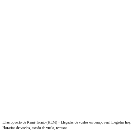
El aeropuerto de Kemi-Tornio (KEM) – Llegadas de vuelos en tiempo real. Llegadas hoy.
Horarios de vuelos, estado de vuelo, retrasos.