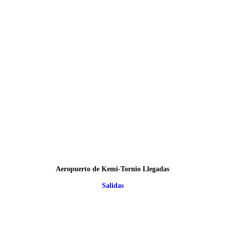
Aeropuerto de Kemi-Tornio Llegadas
Salidas