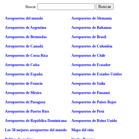
Buscar:
Aeropuertos del mundo
Aeropuertos de Alemania
Aeropuertos de Argentina
Aeropuertos de Bahamas
Aeropuertos de Bermudas
Aeropuertos de Brasil
Aeropuertos de Canadá
Aeropuertos de Colombia
Aeropuertos de Costa Rica
Aeropuertos de Chile
Aeropuertos de Cuba
Aeropuertos de Ecuador
Aeropuertos de España
Aeropuertos de Estados Unidos
Aeropuertos de Francia
Aeropuertos de Italia
Aeropuertos de México
Aeropuertos de Panamá
Aeropuertos de Paraguay
Aeropuertos de Países Bajos
Aeropuertos de Puerto Rico
Aeropuertos de Perú
Aeropuertos de República Dominicana
Aeropuertos de Reino Unido
Los 50 mejores aeropuertos del mundo
Mapa del sitio