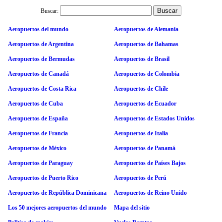
Buscar:
Aeropuertos del mundo
Aeropuertos de Alemania
Aeropuertos de Argentina
Aeropuertos de Bahamas
Aeropuertos de Bermudas
Aeropuertos de Brasil
Aeropuertos de Canadá
Aeropuertos de Colombia
Aeropuertos de Costa Rica
Aeropuertos de Chile
Aeropuertos de Cuba
Aeropuertos de Ecuador
Aeropuertos de España
Aeropuertos de Estados Unidos
Aeropuertos de Francia
Aeropuertos de Italia
Aeropuertos de México
Aeropuertos de Panamá
Aeropuertos de Paraguay
Aeropuertos de Países Bajos
Aeropuertos de Puerto Rico
Aeropuertos de Perú
Aeropuertos de República Dominicana
Aeropuertos de Reino Unido
Los 50 mejores aeropuertos del mundo
Mapa del sitio