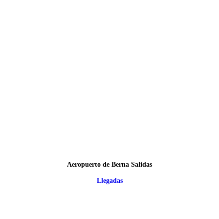
Aeropuerto de Berna Salidas
Llegadas