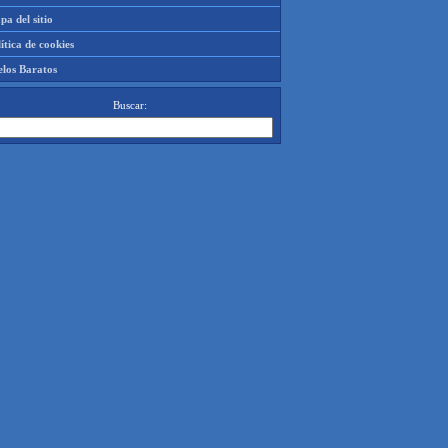
a del sitio
ítica de cookies
elos Baratos
Buscar: