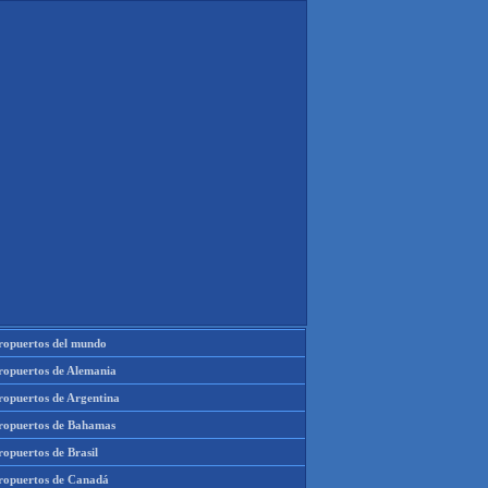
ropuertos del mundo
ropuertos de Alemania
ropuertos de Argentina
ropuertos de Bahamas
opuertos de Brasil
ropuertos de Canadá