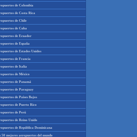
ropuertos de Colombia
ropuertos de Costa Rica
ropuertos de Chile
ropuertos de Cuba
ropuertos de Ecuador
ropuertos de España
ropuertos de Estados Unidos
ropuertos de Francia
opuertos de Italia
ropuertos de México
ropuertos de Panamá
ropuertos de Paraguay
ropuertos de Países Bajos
ropuertos de Puerto Rico
ropuertos de Perú
ropuertos de Reino Unido
ropuertos de República Dominicana
s 50 mejores aeropuertos del mundo