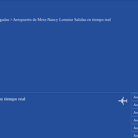
egadas
>
Aeropuerto de Metz-Nancy Lorraine Salidas en tiempo real
Ae
n tiempo real
Ae
Ae
Ae
Aer
Ae