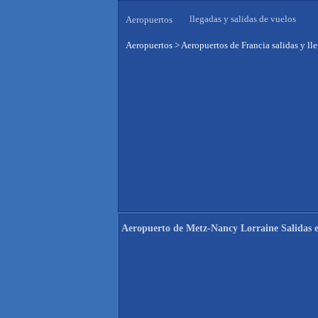
llegadas y salidas de vuelos
Aeropuertos
Aeropuertos
>
Aeropuertos de Francia salidas y ll
Aeropuerto de Metz-Nancy Lorraine Salidas e