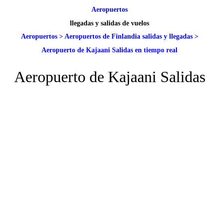
Aeropuertos
llegadas y salidas de vuelos
Aeropuertos
>
Aeropuertos de Finlandia salidas y llegadas
>
Aeropuerto de Kajaani Salidas en tiempo real
Aeropuerto de Kajaani Salidas