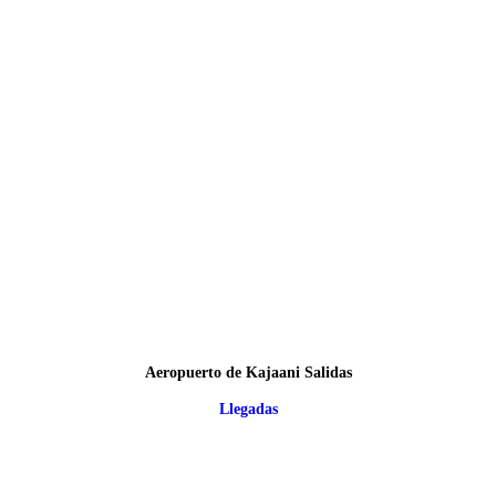
Aeropuerto de Kajaani Salidas
Llegadas