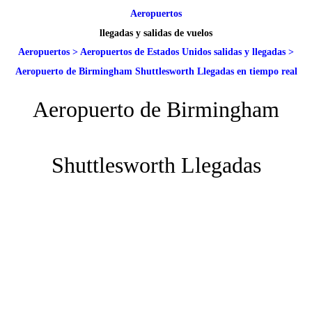
Aeropuertos
llegadas y salidas de vuelos
Aeropuertos
>
Aeropuertos de Estados Unidos salidas y llegadas
>
Aeropuerto de Birmingham Shuttlesworth Llegadas en tiempo real
Aeropuerto de Birmingham
Shuttlesworth Llegadas