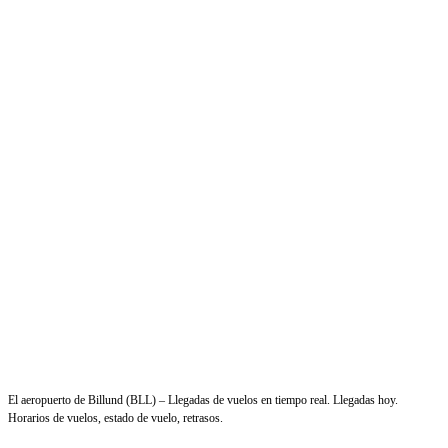
El aeropuerto de Billund (BLL) – Llegadas de vuelos en tiempo real. Llegadas hoy.
Horarios de vuelos, estado de vuelo, retrasos.