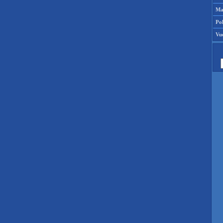
Map
Pol
Vu