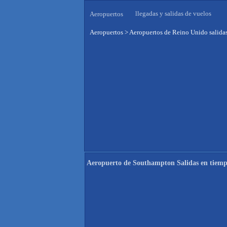
llegadas y salidas de vuelos
Aeropuertos
Aeropuertos
>
Aeropuertos de Reino Unido salidas
Aeropuerto de Southampton Salidas en tiemp