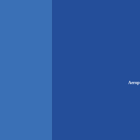
Aerop