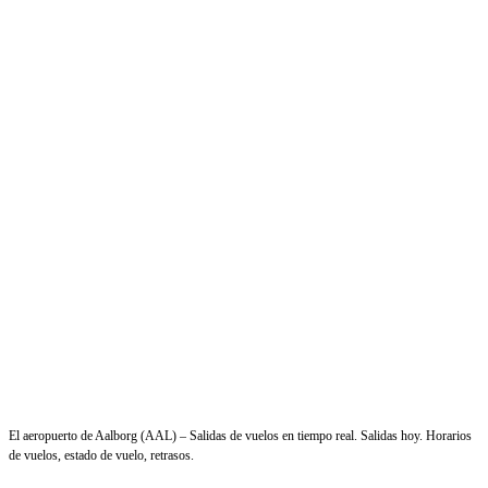
El aeropuerto de Aalborg (AAL) – Salidas de vuelos en tiempo real. Salidas hoy. Horarios
de vuelos, estado de vuelo, retrasos.