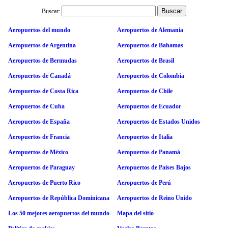
Buscar:
Aeropuertos del mundo
Aeropuertos de Alemania
Aeropuertos de Argentina
Aeropuertos de Bahamas
Aeropuertos de Bermudas
Aeropuertos de Brasil
Aeropuertos de Canadá
Aeropuertos de Colombia
Aeropuertos de Costa Rica
Aeropuertos de Chile
Aeropuertos de Cuba
Aeropuertos de Ecuador
Aeropuertos de España
Aeropuertos de Estados Unidos
Aeropuertos de Francia
Aeropuertos de Italia
Aeropuertos de México
Aeropuertos de Panamá
Aeropuertos de Paraguay
Aeropuertos de Países Bajos
Aeropuertos de Puerto Rico
Aeropuertos de Perú
Aeropuertos de República Dominicana
Aeropuertos de Reino Unido
Los 50 mejores aeropuertos del mundo
Mapa del sitio