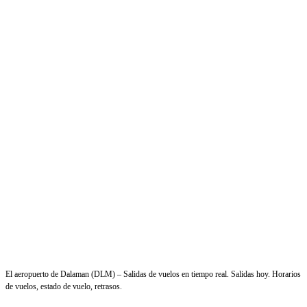
El aeropuerto de Dalaman (DLM) – Salidas de vuelos en tiempo real. Salidas hoy. Horarios
de vuelos, estado de vuelo, retrasos.