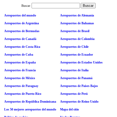
Buscar:
Aeropuertos del mundo
Aeropuertos de Alemania
Aeropuertos de Argentina
Aeropuertos de Bahamas
Aeropuertos de Bermudas
Aeropuertos de Brasil
Aeropuertos de Canadá
Aeropuertos de Colombia
Aeropuertos de Costa Rica
Aeropuertos de Chile
Aeropuertos de Cuba
Aeropuertos de Ecuador
Aeropuertos de España
Aeropuertos de Estados Unidos
Aeropuertos de Francia
Aeropuertos de Italia
Aeropuertos de México
Aeropuertos de Panamá
Aeropuertos de Paraguay
Aeropuertos de Países Bajos
Aeropuertos de Puerto Rico
Aeropuertos de Perú
Aeropuertos de República Dominicana
Aeropuertos de Reino Unido
Los 50 mejores aeropuertos del mundo
Mapa del sitio