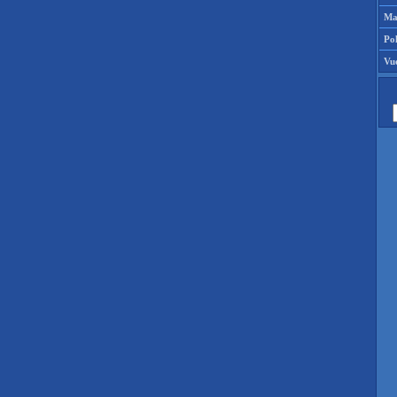
Map
Pol
Vu