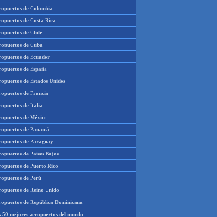
ropuertos de Colombia
ropuertos de Costa Rica
ropuertos de Chile
ropuertos de Cuba
ropuertos de Ecuador
ropuertos de España
ropuertos de Estados Unidos
ropuertos de Francia
opuertos de Italia
ropuertos de México
ropuertos de Panamá
ropuertos de Paraguay
ropuertos de Países Bajos
ropuertos de Puerto Rico
ropuertos de Perú
ropuertos de Reino Unido
ropuertos de República Dominicana
s 50 mejores aeropuertos del mundo