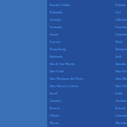
Estados Unidos
Estonia
Finlandia
Fiyi
Georgia
Gibralt
Grenada
Groenla
Guam
Guatem
Guyana
Haití
Hong Kong
Hungría
Indonesia
Irak
Isla de San Martín
Islandia
Islas Cook
Islas Fe
Islas Marianas del Norte
Islas Ma
Islas Turcas y Caicos
Islas Ví
Israel
Italia
Jamaica
Jordani
Kosovo
Kuwait
Líbano
Lituania
Macao
Macedo