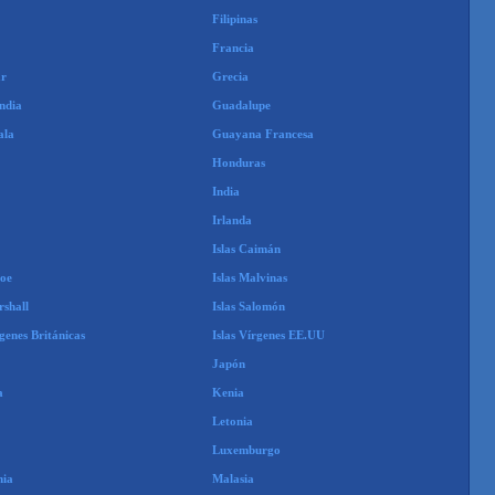
Filipinas
Francia
ar
Grecia
ndia
Guadalupe
ala
Guayana Francesa
Honduras
India
Irlanda
Islas Caimán
roe
Islas Malvinas
rshall
Islas Salomón
rgenes Británicas
Islas Vírgenes EE.UU
Japón
a
Kenia
Letonia
Luxemburgo
nia
Malasia