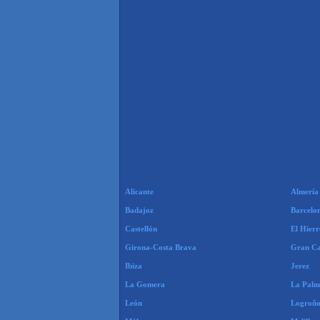
Alicante
Almería
Badajoz
Barcelo
Castellón
El Hierr
Girona-Costa Brava
Gran Ca
Ibiza
Jerez
La Gomera
La Pal
León
Logroño