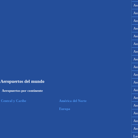
Ae
Ae
Ae
Ae
Ae
Ae
Ae
Ae
Aer
Ae
Aeropuertos del mundo
Ae
Ae
Aeropuertos por continente
Ae
 Central y Caribe
América del Norte
Ae
Europa
Ae
Ae
Ae
Lo