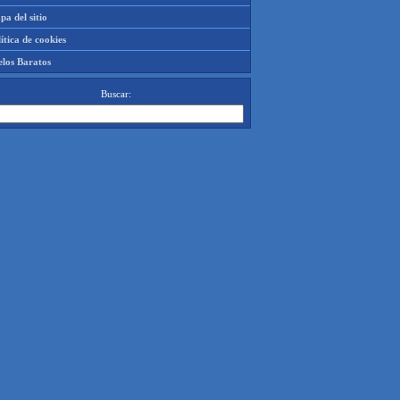
a del sitio
ítica de cookies
elos Baratos
Buscar: