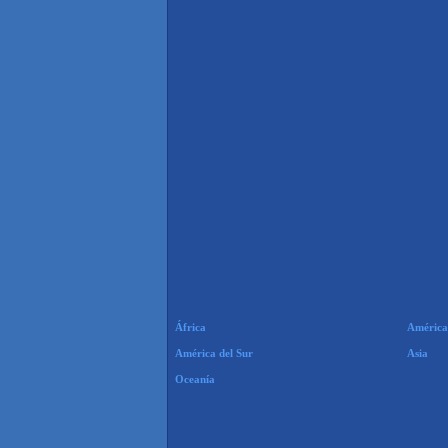
África
América
América del Sur
Asia
Oceanía