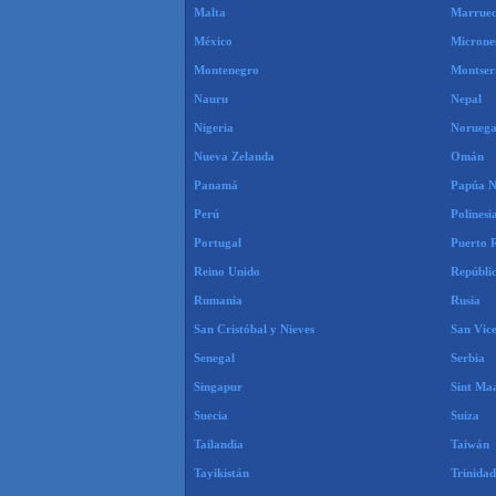
Malta
Marruec
México
Microne
Montenegro
Montser
Nauru
Nepal
Nigeria
Norueg
Nueva Zelanda
Omán
Panamá
Papúa N
Perú
Polinesi
Portugal
Puerto 
Reino Unido
Repúbli
Rumania
Rusia
San Cristóbal y Nieves
San Vice
Senegal
Serbia
Singapur
Sint Ma
Suecia
Suiza
Tailandia
Taiwán
Tayikistán
Trinida