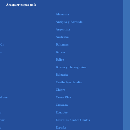
Aeropuertos por país
Alemania
Antigua y Barbuda
Argentina
Australia
yán
Bahamas
s
Baréin
Belice
Bosnia y Herzegovina
Bulgaria
Caribe Neerlandés
Chipre
el Sur
Costa Rica
Curazao
a
Ecuador
ador
Emiratos Árabes Unidos
a
España