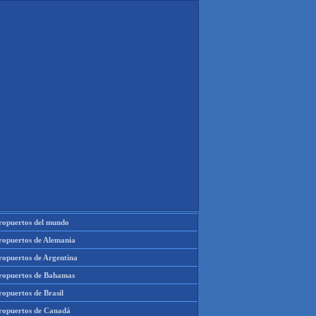
ropuertos del mundo
ropuertos de Alemania
ropuertos de Argentina
ropuertos de Bahamas
opuertos de Brasil
ropuertos de Canadá