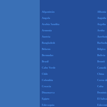
Afganistán
Albania
Angola
Anguila
Arabia Saudita
Argelia
Armenia
Aruba
Austria
Azerbai
Bangladesh
Barbado
Belarus
Bélgica
Bermudas
Bolivia
Brasil
Brunéi
Cabo Verde
Canadá
Chile
China
Colombia
Corea d
Croacia
Cuba
Dinamarca
Dominic
Egipto
El Salv
Eslovaquia
Esloveni