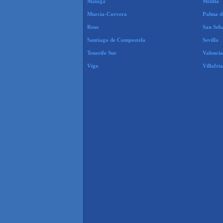
Málaga
Melilla
Murcia-Corvera
Palma d
Reus
San Seb
Santiago de Compostela
Sevilla
Tenerife Sur
Valencia
Vigo
Villafria