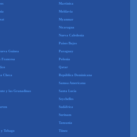
os
Martinica
sia
Moldavia
rat
Myanmar
Nicaragua
a
Nueva Caledonia
Países Bajos
ueva Guinea
Paraguay
a Francesa
Polonia
Rico
Qatar
ca Checa
República Dominicana
Samoa Americana
nte y las Granadinas
Santa Lucía
Seychelles
arten
Sudáfrica
Surinam
Tanzania
d y Tobago
Túnez