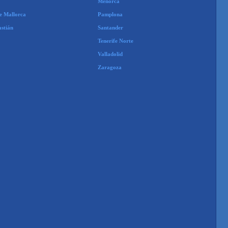
Menorca
e Mallorca
Pamplona
astián
Santander
Tenerife Norte
Valladolid
Zaragoza