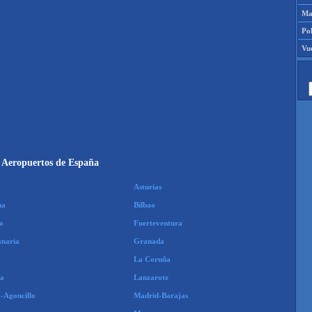
Map
Pol
Vu
Aeropuertos de España
Asturias
na
Bilbao
o
Fuerteventura
naria
Granada
La Coruña
ma
Lanzarote
-Agoncillo
Madrid-Barajas