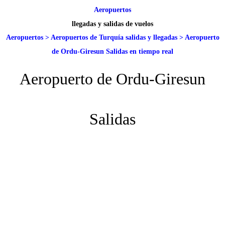
Aeropuertos
llegadas y salidas de vuelos
Aeropuertos
>
Aeropuertos de Turquía salidas y llegadas
>
Aeropuerto
de Ordu-Giresun Salidas en tiempo real
Aeropuerto de Ordu-Giresun
Salidas