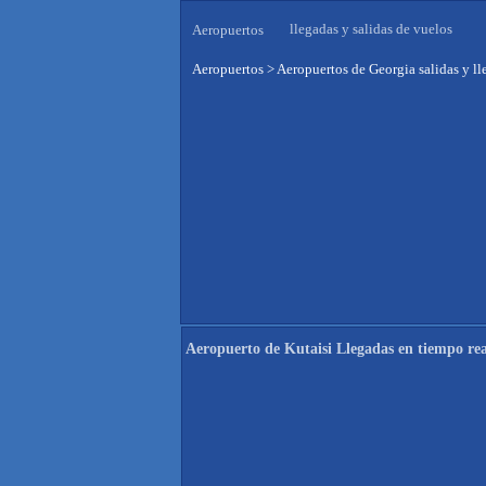
llegadas y salidas de vuelos
Aeropuertos
Aeropuertos
>
Aeropuertos de Georgia salidas y ll
Aeropuerto de Kutaisi Llegadas en tiempo rea