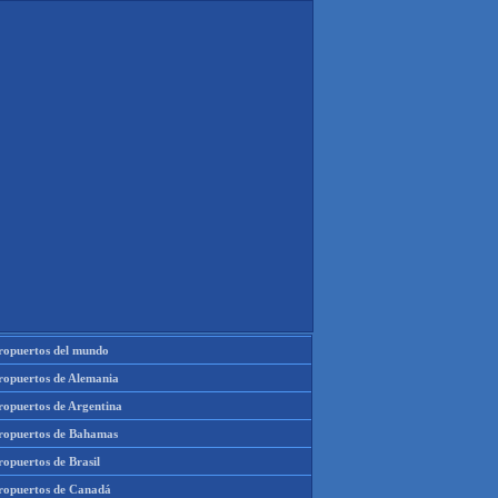
ropuertos del mundo
ropuertos de Alemania
ropuertos de Argentina
ropuertos de Bahamas
opuertos de Brasil
ropuertos de Canadá