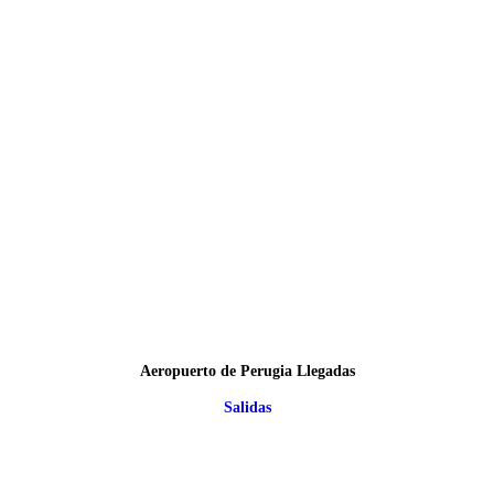
Aeropuerto de Perugia Llegadas
Salidas