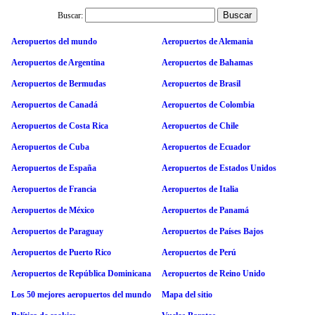
Buscar:
Aeropuertos del mundo
Aeropuertos de Alemania
Aeropuertos de Argentina
Aeropuertos de Bahamas
Aeropuertos de Bermudas
Aeropuertos de Brasil
Aeropuertos de Canadá
Aeropuertos de Colombia
Aeropuertos de Costa Rica
Aeropuertos de Chile
Aeropuertos de Cuba
Aeropuertos de Ecuador
Aeropuertos de España
Aeropuertos de Estados Unidos
Aeropuertos de Francia
Aeropuertos de Italia
Aeropuertos de México
Aeropuertos de Panamá
Aeropuertos de Paraguay
Aeropuertos de Países Bajos
Aeropuertos de Puerto Rico
Aeropuertos de Perú
Aeropuertos de República Dominicana
Aeropuertos de Reino Unido
Los 50 mejores aeropuertos del mundo
Mapa del sitio