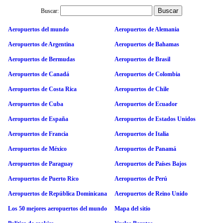
Buscar:
Aeropuertos del mundo
Aeropuertos de Alemania
Aeropuertos de Argentina
Aeropuertos de Bahamas
Aeropuertos de Bermudas
Aeropuertos de Brasil
Aeropuertos de Canadá
Aeropuertos de Colombia
Aeropuertos de Costa Rica
Aeropuertos de Chile
Aeropuertos de Cuba
Aeropuertos de Ecuador
Aeropuertos de España
Aeropuertos de Estados Unidos
Aeropuertos de Francia
Aeropuertos de Italia
Aeropuertos de México
Aeropuertos de Panamá
Aeropuertos de Paraguay
Aeropuertos de Países Bajos
Aeropuertos de Puerto Rico
Aeropuertos de Perú
Aeropuertos de República Dominicana
Aeropuertos de Reino Unido
Los 50 mejores aeropuertos del mundo
Mapa del sitio