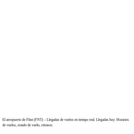
El aeropuerto de Flint (FNT) – Llegadas de vuelos en tiempo real. Llegadas hoy. Horarios
de vuelos, estado de vuelo, retrasos.