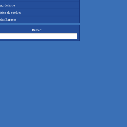
a del sitio
ítica de cookies
elos Baratos
Buscar: