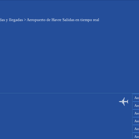
das y llegadas
>
Aeropuerto de Havre Salidas en tiempo real
Ae
Ae
Ae
Ae
Aer
Ae