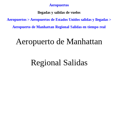
Aeropuertos
llegadas y salidas de vuelos
Aeropuertos
>
Aeropuertos de Estados Unidos salidas y llegadas
>
Aeropuerto de Manhattan Regional Salidas en tiempo real
Aeropuerto de Manhattan
Regional Salidas