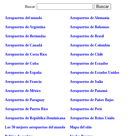
Buscar:
Aeropuertos del mundo
Aeropuertos de Alemania
Aeropuertos de Argentina
Aeropuertos de Bahamas
Aeropuertos de Bermudas
Aeropuertos de Brasil
Aeropuertos de Canadá
Aeropuertos de Colombia
Aeropuertos de Costa Rica
Aeropuertos de Chile
Aeropuertos de Cuba
Aeropuertos de Ecuador
Aeropuertos de España
Aeropuertos de Estados Unidos
Aeropuertos de Francia
Aeropuertos de Italia
Aeropuertos de México
Aeropuertos de Panamá
Aeropuertos de Paraguay
Aeropuertos de Países Bajos
Aeropuertos de Puerto Rico
Aeropuertos de Perú
Aeropuertos de República Dominicana
Aeropuertos de Reino Unido
Los 50 mejores aeropuertos del mundo
Mapa del sitio