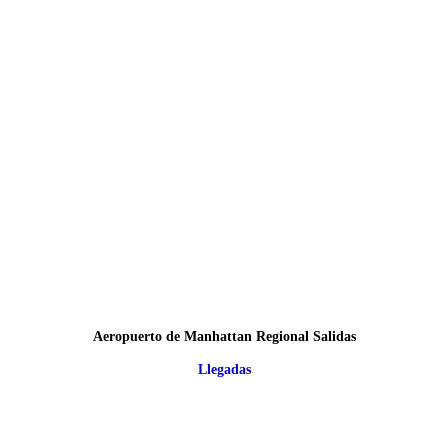
Aeropuerto de Manhattan Regional Salidas
Llegadas