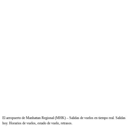
El aeropuerto de Manhattan Regional (MHK) – Salidas de vuelos en tiempo real. Salidas
hoy. Horarios de vuelos, estado de vuelo, retrasos.