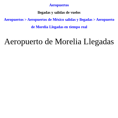
Aeropuertos
llegadas y salidas de vuelos
Aeropuertos
>
Aeropuertos de México salidas y llegadas
>
Aeropuerto
de Morelia Llegadas en tiempo real
Aeropuerto de Morelia Llegadas