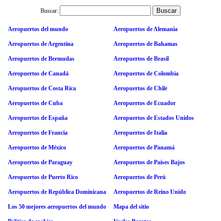
Buscar:
Aeropuertos del mundo
Aeropuertos de Alemania
Aeropuertos de Argentina
Aeropuertos de Bahamas
Aeropuertos de Bermudas
Aeropuertos de Brasil
Aeropuertos de Canadá
Aeropuertos de Colombia
Aeropuertos de Costa Rica
Aeropuertos de Chile
Aeropuertos de Cuba
Aeropuertos de Ecuador
Aeropuertos de España
Aeropuertos de Estados Unidos
Aeropuertos de Francia
Aeropuertos de Italia
Aeropuertos de México
Aeropuertos de Panamá
Aeropuertos de Paraguay
Aeropuertos de Países Bajos
Aeropuertos de Puerto Rico
Aeropuertos de Perú
Aeropuertos de República Dominicana
Aeropuertos de Reino Unido
Los 50 mejores aeropuertos del mundo
Mapa del sitio