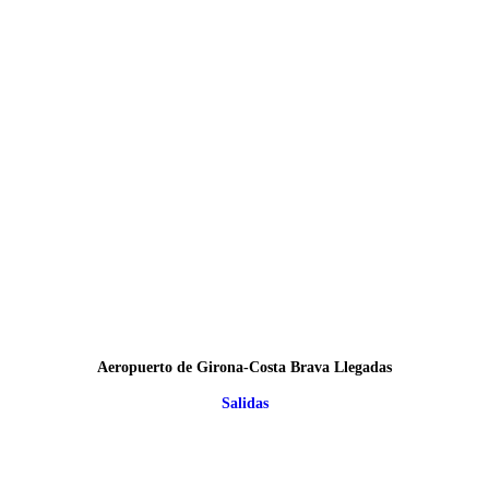
Aeropuerto de Girona-Costa Brava Llegadas
Salidas