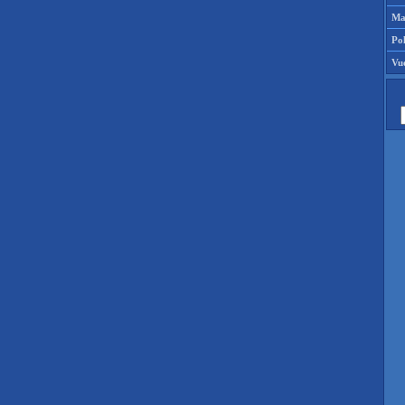
Map
Pol
Vu