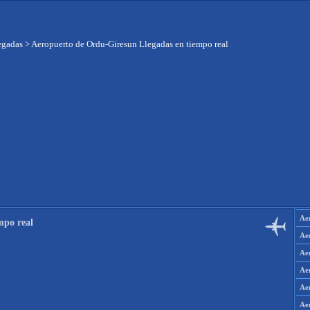
egadas
>
Aeropuerto de Ordu-Giresun Llegadas en tiempo real
Ae
mpo real
Ae
Ae
Ae
Aer
Ae