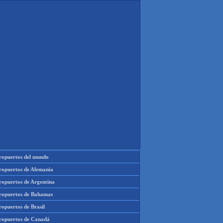
ropuertos del mundo
ropuertos de Alemania
ropuertos de Argentina
ropuertos de Bahamas
opuertos de Brasil
ropuertos de Canadá