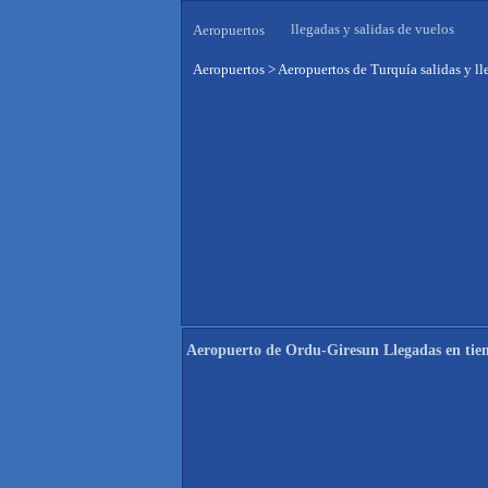
llegadas y salidas de vuelos
Aeropuertos
Aeropuertos
>
Aeropuertos de Turquía salidas y ll
Aeropuerto de Ordu-Giresun Llegadas en tie