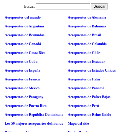
Buscar:
Aeropuertos del mundo
Aeropuertos de Alemania
Aeropuertos de Argentina
Aeropuertos de Bahamas
Aeropuertos de Bermudas
Aeropuertos de Brasil
Aeropuertos de Canadá
Aeropuertos de Colombia
Aeropuertos de Costa Rica
Aeropuertos de Chile
Aeropuertos de Cuba
Aeropuertos de Ecuador
Aeropuertos de España
Aeropuertos de Estados Unidos
Aeropuertos de Francia
Aeropuertos de Italia
Aeropuertos de México
Aeropuertos de Panamá
Aeropuertos de Paraguay
Aeropuertos de Países Bajos
Aeropuertos de Puerto Rico
Aeropuertos de Perú
Aeropuertos de República Dominicana
Aeropuertos de Reino Unido
Los 50 mejores aeropuertos del mundo
Mapa del sitio