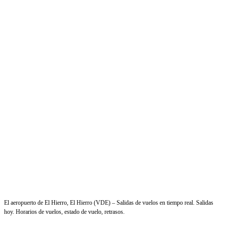
El aeropuerto de El Hierro, El Hierro (VDE) – Salidas de vuelos en tiempo real. Salidas
hoy. Horarios de vuelos, estado de vuelo, retrasos.