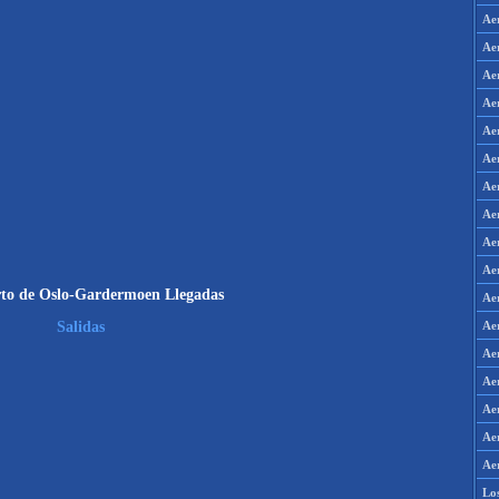
Ae
Ae
Ae
Ae
Ae
Ae
Ae
Ae
Aer
Ae
to de Oslo-Gardermoen Llegadas
Ae
Ae
Salidas
Ae
Ae
Ae
Ae
Ae
Lo