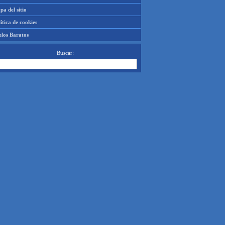
a del sitio
ítica de cookies
elos Baratos
Buscar: