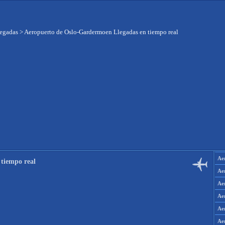
legadas
>
Aeropuerto de Oslo-Gardermoen Llegadas en tiempo real
Ae
tiempo real
Ae
Ae
Ae
Aer
Ae