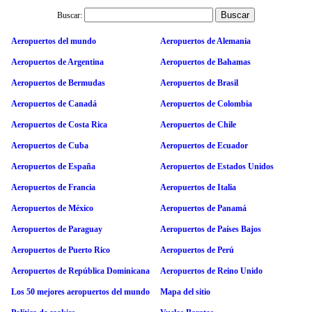
Buscar:
Aeropuertos del mundo
Aeropuertos de Alemania
Aeropuertos de Argentina
Aeropuertos de Bahamas
Aeropuertos de Bermudas
Aeropuertos de Brasil
Aeropuertos de Canadá
Aeropuertos de Colombia
Aeropuertos de Costa Rica
Aeropuertos de Chile
Aeropuertos de Cuba
Aeropuertos de Ecuador
Aeropuertos de España
Aeropuertos de Estados Unidos
Aeropuertos de Francia
Aeropuertos de Italia
Aeropuertos de México
Aeropuertos de Panamá
Aeropuertos de Paraguay
Aeropuertos de Países Bajos
Aeropuertos de Puerto Rico
Aeropuertos de Perú
Aeropuertos de República Dominicana
Aeropuertos de Reino Unido
Los 50 mejores aeropuertos del mundo
Mapa del sitio