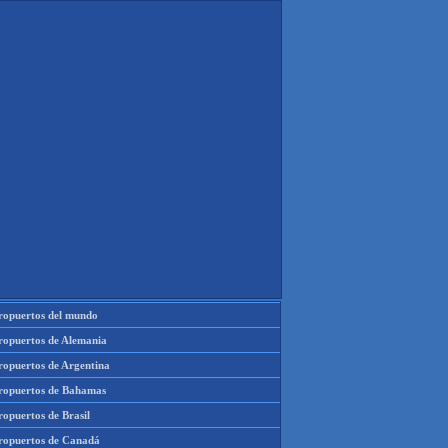
ropuertos del mundo
ropuertos de Alemania
ropuertos de Argentina
ropuertos de Bahamas
opuertos de Brasil
ropuertos de Canadá