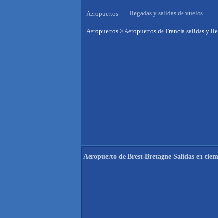
llegadas y salidas de vuelos
Aeropuertos
Aeropuertos
>
Aeropuertos de Francia salidas y ll
Aeropuerto de Brest-Bretagne Salidas en tiem