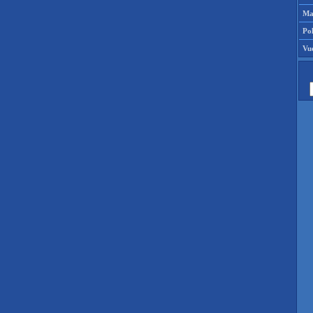
Map
Pol
Vu