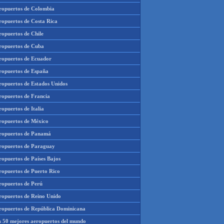
ropuertos de Colombia
ropuertos de Costa Rica
ropuertos de Chile
ropuertos de Cuba
ropuertos de Ecuador
ropuertos de España
ropuertos de Estados Unidos
ropuertos de Francia
opuertos de Italia
ropuertos de México
ropuertos de Panamá
ropuertos de Paraguay
ropuertos de Países Bajos
ropuertos de Puerto Rico
ropuertos de Perú
ropuertos de Reino Unido
ropuertos de República Dominicana
s 50 mejores aeropuertos del mundo