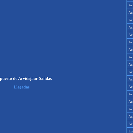
Ae
Ae
Ae
Ae
Ae
Ae
Ae
Ae
Aer
Ae
puerto de Arvidsjaur Salidas
Ae
Ae
Llegadas
Ae
Ae
Ae
Ae
Ae
Lo