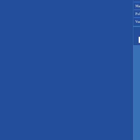
Map
Pol
Vu