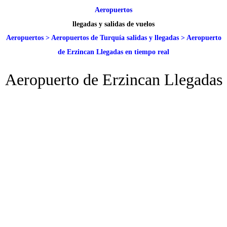
Aeropuertos
llegadas y salidas de vuelos
Aeropuertos
>
Aeropuertos de Turquía salidas y llegadas
>
Aeropuerto
de Erzincan Llegadas en tiempo real
Aeropuerto de Erzincan Llegadas