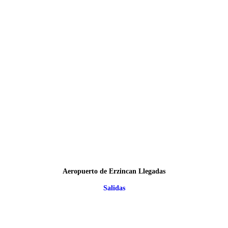
Aeropuerto de Erzincan Llegadas
Salidas