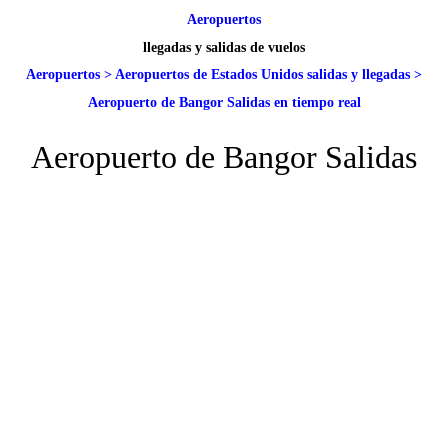
Aeropuertos
llegadas y salidas de vuelos
Aeropuertos
>
Aeropuertos de Estados Unidos salidas y llegadas
>
Aeropuerto de Bangor Salidas en tiempo real
Aeropuerto de Bangor Salidas