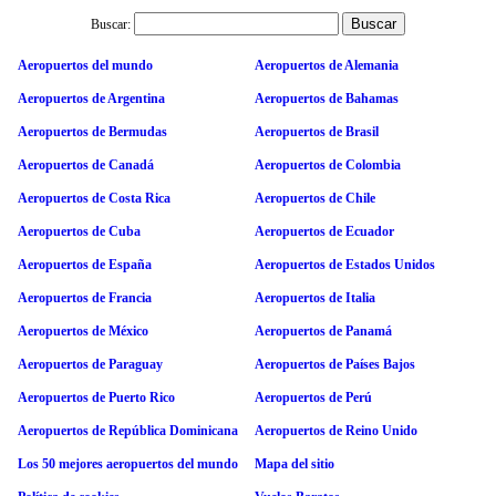
Buscar:
Aeropuertos del mundo
Aeropuertos de Alemania
Aeropuertos de Argentina
Aeropuertos de Bahamas
Aeropuertos de Bermudas
Aeropuertos de Brasil
Aeropuertos de Canadá
Aeropuertos de Colombia
Aeropuertos de Costa Rica
Aeropuertos de Chile
Aeropuertos de Cuba
Aeropuertos de Ecuador
Aeropuertos de España
Aeropuertos de Estados Unidos
Aeropuertos de Francia
Aeropuertos de Italia
Aeropuertos de México
Aeropuertos de Panamá
Aeropuertos de Paraguay
Aeropuertos de Países Bajos
Aeropuertos de Puerto Rico
Aeropuertos de Perú
Aeropuertos de República Dominicana
Aeropuertos de Reino Unido
Los 50 mejores aeropuertos del mundo
Mapa del sitio