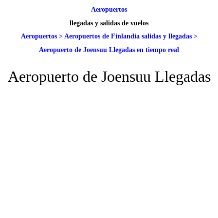
Aeropuertos
llegadas y salidas de vuelos
Aeropuertos
>
Aeropuertos de Finlandia salidas y llegadas
>
Aeropuerto de Joensuu Llegadas en tiempo real
Aeropuerto de Joensuu Llegadas