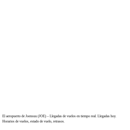
El aeropuerto de Joensuu (JOE) – Llegadas de vuelos en tiempo real. Llegadas hoy.
Horarios de vuelos, estado de vuelo, retrasos.