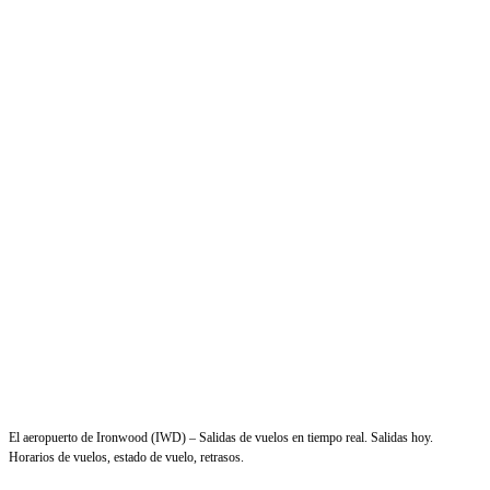
El aeropuerto de Ironwood (IWD) – Salidas de vuelos en tiempo real. Salidas hoy.
Horarios de vuelos, estado de vuelo, retrasos.