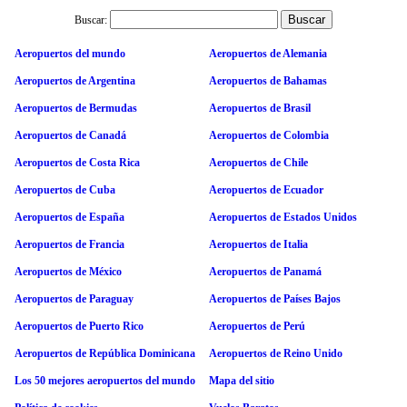
Buscar:
Aeropuertos del mundo
Aeropuertos de Alemania
Aeropuertos de Argentina
Aeropuertos de Bahamas
Aeropuertos de Bermudas
Aeropuertos de Brasil
Aeropuertos de Canadá
Aeropuertos de Colombia
Aeropuertos de Costa Rica
Aeropuertos de Chile
Aeropuertos de Cuba
Aeropuertos de Ecuador
Aeropuertos de España
Aeropuertos de Estados Unidos
Aeropuertos de Francia
Aeropuertos de Italia
Aeropuertos de México
Aeropuertos de Panamá
Aeropuertos de Paraguay
Aeropuertos de Países Bajos
Aeropuertos de Puerto Rico
Aeropuertos de Perú
Aeropuertos de República Dominicana
Aeropuertos de Reino Unido
Los 50 mejores aeropuertos del mundo
Mapa del sitio