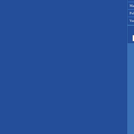
Map
Pol
Vu