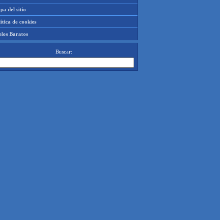
a del sitio
ítica de cookies
elos Baratos
Buscar: