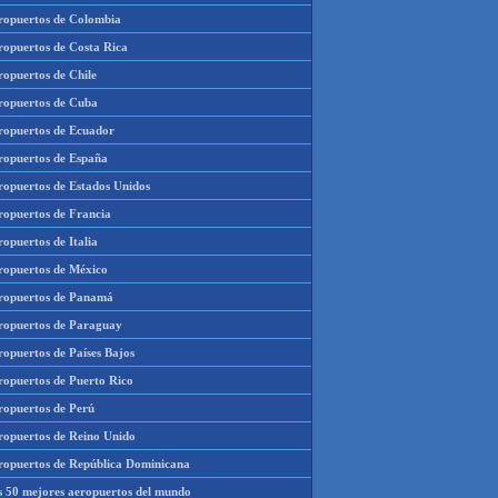
ropuertos de Colombia
ropuertos de Costa Rica
ropuertos de Chile
ropuertos de Cuba
ropuertos de Ecuador
ropuertos de España
ropuertos de Estados Unidos
ropuertos de Francia
opuertos de Italia
ropuertos de México
ropuertos de Panamá
ropuertos de Paraguay
ropuertos de Países Bajos
ropuertos de Puerto Rico
ropuertos de Perú
ropuertos de Reino Unido
ropuertos de República Dominicana
s 50 mejores aeropuertos del mundo