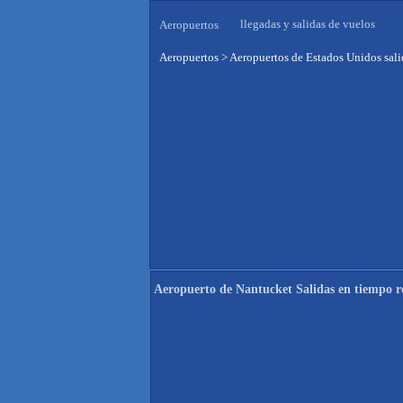
llegadas y salidas de vuelos
Aeropuertos
Aeropuertos
>
Aeropuertos de Estados Unidos sali
Aeropuerto de Nantucket Salidas en tiempo r