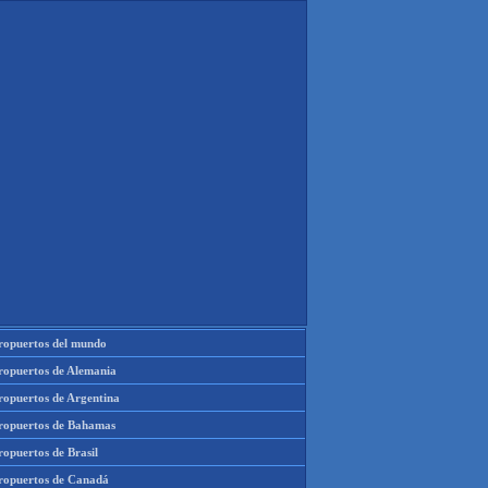
ropuertos del mundo
ropuertos de Alemania
ropuertos de Argentina
ropuertos de Bahamas
opuertos de Brasil
ropuertos de Canadá