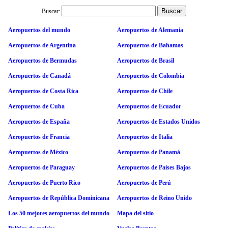
Buscar:
Aeropuertos del mundo
Aeropuertos de Alemania
Aeropuertos de Argentina
Aeropuertos de Bahamas
Aeropuertos de Bermudas
Aeropuertos de Brasil
Aeropuertos de Canadá
Aeropuertos de Colombia
Aeropuertos de Costa Rica
Aeropuertos de Chile
Aeropuertos de Cuba
Aeropuertos de Ecuador
Aeropuertos de España
Aeropuertos de Estados Unidos
Aeropuertos de Francia
Aeropuertos de Italia
Aeropuertos de México
Aeropuertos de Panamá
Aeropuertos de Paraguay
Aeropuertos de Países Bajos
Aeropuertos de Puerto Rico
Aeropuertos de Perú
Aeropuertos de República Dominicana
Aeropuertos de Reino Unido
Los 50 mejores aeropuertos del mundo
Mapa del sitio