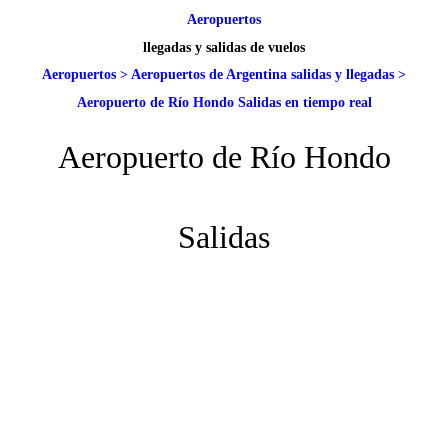
Aeropuertos
llegadas y salidas de vuelos
Aeropuertos
>
Aeropuertos de Argentina salidas y llegadas
>
Aeropuerto de Río Hondo Salidas en tiempo real
Aeropuerto de Río Hondo
Salidas