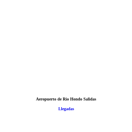
Aeropuerto de Río Hondo Salidas
Llegadas