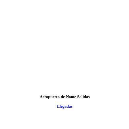
Aeropuerto de Nome Salidas
Llegadas