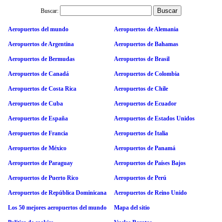
Buscar:
Aeropuertos del mundo
Aeropuertos de Alemania
Aeropuertos de Argentina
Aeropuertos de Bahamas
Aeropuertos de Bermudas
Aeropuertos de Brasil
Aeropuertos de Canadá
Aeropuertos de Colombia
Aeropuertos de Costa Rica
Aeropuertos de Chile
Aeropuertos de Cuba
Aeropuertos de Ecuador
Aeropuertos de España
Aeropuertos de Estados Unidos
Aeropuertos de Francia
Aeropuertos de Italia
Aeropuertos de México
Aeropuertos de Panamá
Aeropuertos de Paraguay
Aeropuertos de Países Bajos
Aeropuertos de Puerto Rico
Aeropuertos de Perú
Aeropuertos de República Dominicana
Aeropuertos de Reino Unido
Los 50 mejores aeropuertos del mundo
Mapa del sitio